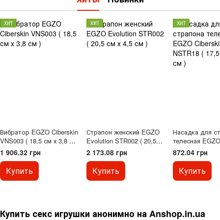
ХИТ
ХИТ
ХИТ
Вибратор EGZO Ciberskin
Страпон женский EGZO
Насадка для с
VNS003 ( 18,5 см х 3,8 см
Evolution STR002 ( 20,5
телесная EGZO 
)
см х 4,5 см )
NSTR18 ( 17,5 с
1 906.32 грн
2 173.08 грн
872.04 грн
)
Купить
Купить
Купить
Купить секс игрушки анонимно на Anshop.in.ua