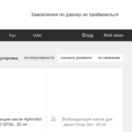
Замовлення по дзвінку не приймаються
Вход
Мой заказ
Рус
UAH
по популярности
сначала дешевле
по названию
ртировка: