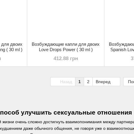
 для двоих
Возбуждающие капли для двоих
Возбуждающ
ng ( 30 ml )
Love Drops Power ( 30 ml )
Spanish Lov
н
412.88 грн
3
Назад
1
2
Вперед
По
пособ улучшить сексуальные отношения 
й жизни очень сложно достигнуть взаимопонимания между партне
ухудшением даже обычного общения, не говоря уже о взаимоотноше