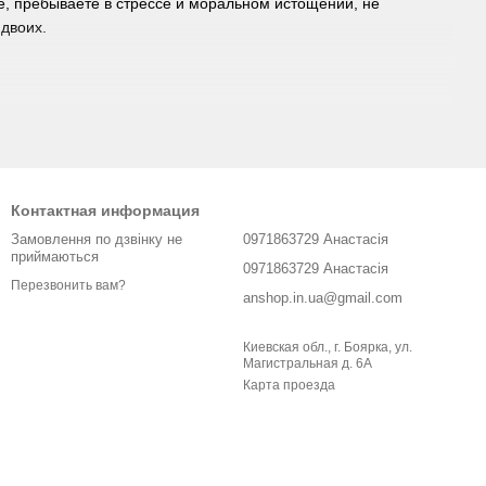
е, пребываете в стрессе и моральном истощении, не
 двоих.
Контактная информация
наших профессиональных консультантов.
Замовлення по дзвінку не
0971863729 Анастасія
приймаються
0971863729 Анастасія
Перезвонить вам?
обенностями их действия. После употребления таких
anshop.in.ua@gmail.com
еть. Пугаться таких симптомов не стоит. Они возникают из-за
кровотока также может появиться незначительная головная
Киевская обл., г. Боярка, ул.
Магистральная д. 6А
Карта проезда
обходимо пересмотреть его дозу. Возможно, она для вас
просту вам не подходит. Уменьшите дозу и понаблюдайте за