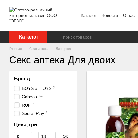
Перейти к основному контенту
Каталог
Новости
О нас
Ползовательское соглаш
Каталог
Главная
Секс аптека
Для двоих
Секс аптека Для двоих
Бренд
2
BOYS of TOYS
14
Cobeco
7
RUF
2
Secret Play
Цена, грн
От Цена, грн
До Цена, грн
OK