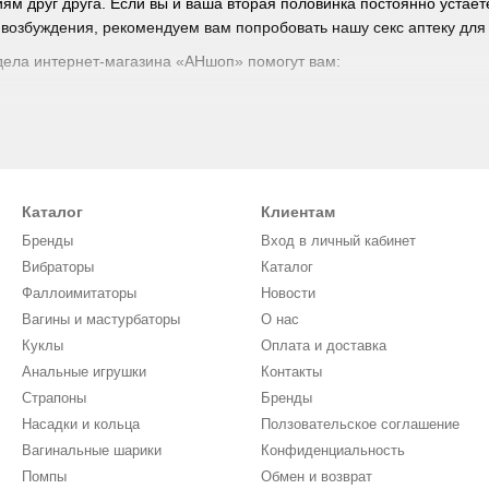
ям друг друга. Если вы и ваша вторая половинка постоянно устает
 возбуждения, рекомендуем вам попробовать нашу секс аптеку для
дела интернет-магазина «АНшоп» помогут вам:
ь и проблемы с эрекцией;
аших половых отношений;
Каталог
Клиентам
вариант таких препаратов вы сможете воспользовавшись советом 
Бренды
Вход в личный кабинет
Вибраторы
Каталог
Фаллоимитаторы
Новости
средства из секс аптеки для двоих, необходимо ознакомиться с ос
Вагины и мастурбаторы
О нас
увствовать жар, прилив крови к лицу, а кожа при этом начнет красн
едств влияет на скорость кровообращения. В следствие повышения 
Куклы
Оплата и доставка
.
Анальные игрушки
Контакты
Страпоны
Бренды
разу же после приема препарата у вас учащается сердцебиение, не
Насадки и кольца
Ползовательское соглашение
подобная симптоматика возникает в том случае, если средство по
Вагинальные шарики
Конфиденциальность
Помпы
Обмен и возврат
ине «АНшоп» представлены средства для двоих в виде: