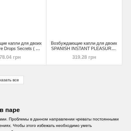
ие капли для двоих
Возбуждающие капли для двоих
e Drops Secrets ( 30
SPANISH INSTANT PLEASURE (
ml )
15 ml )
78.04 грн
319.28 грн
казать все
в паре
рами. Проблемы в данном направлении чреваты постоянными
ниях. Чтобы этого избежать необходимо уметь