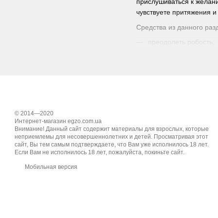
прислушиваться к желани
чувствуете притяжения и
Средства из данного раз
преодолеть робость;
побороть фригидност
повысить качество в
улучшить здоровье.
Подобрать оптимальный 
© 2014—2020
Особенности
Интернет-магазин egzo.com.ua
Внимание! Данный сайт содержит материалы для взрослых, которые
Прежде, чем приобрести 
неприемлемы для несовершеннолетних и детей. Просматривая этот
препаратов вы можете поч
сайт, Вы тем самым подтверждаете, что Вам уже исполнилось 18 лет.
Если Вам не исполнилось 18 лет, пожалуйста, покиньте сайт.
того, что данный тип ср
боль или головокружение
Мобильная версия
Если вы заметили, что с
слишком большая. Также 
своими ощущениями!
В нашем интернет-магаз