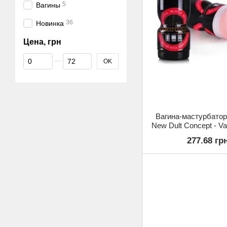
5
Вагины
36
Новинка
Цена, грн
От Цена, грн
До Цена, грн
OK
Вагина-мастурбато
New Dult Concept - V
M211-1
277.68 гр