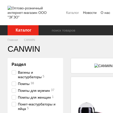
Перейти к основному контенту
Каталог
Новости
О нас
Ползовательское соглаш
Каталог
Главная
CANWIN
CANWIN
Раздел
Вагины и
5
мастурбаторы
38
Помпы
37
Помпы для мужчин
1
Помпы для женщин
Покет-мастурбаторы и
5
яйца