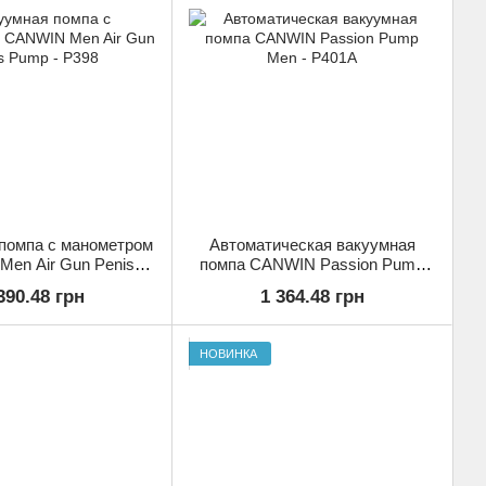
помпа с манометром
Автоматическая вакуумная
en Air Gun Penis
помпа CANWIN Passion Pump
ump - P398
Men - P401A
390.48 грн
1 364.48 грн
НОВИНКА