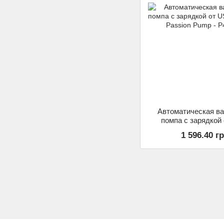
Автоматическая в
помпа с зарядкой
CANWIN Passion 
1 596.40 г
P406AU