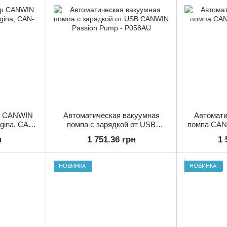
р CANWIN
Автоматическая вакуумная
Автомати
agina, CAN-
помпа с зарядкой от USB
помпа CAN
CANWIN Passion Pump -
н
1 751.36 грн
1 
P058AU
НОВИНКА
НОВИНКА