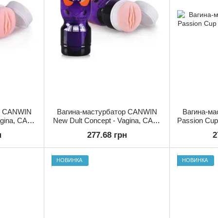
р CANWIN
Вагина-мастурбатор CANWIN
Вагина-м
agina, CAN-
New Dult Concept - Vagina, CAN-
Passion Cup
M211-2
н
277.68 грн
2
НОВИНКА
НОВИНКА