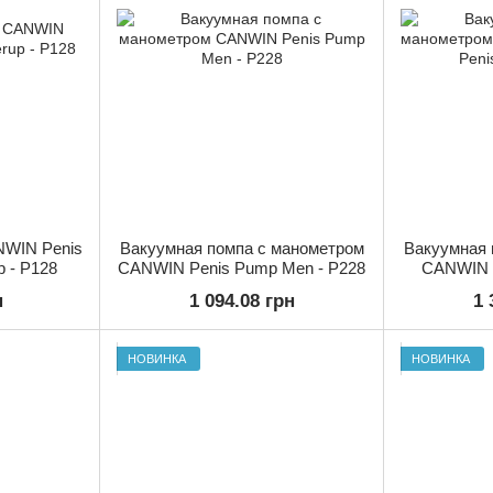
NWIN Penis
Вакуумная помпа с манометром
Вакуумная 
 - P128
CANWIN Penis Pump Men - P228
CANWIN M
P
н
1 094.08 грн
1 
НОВИНКА
НОВИНКА