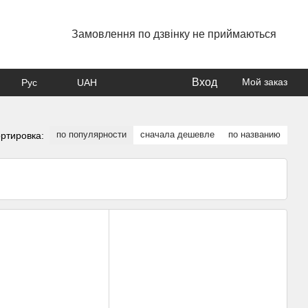
Замовлення по дзвінку не приймаються
Вход
Мой заказ
Рус
UAH
по популярности
сначала дешевле
по названию
ртировка: