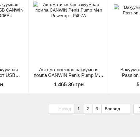
акуумная
Автоматическая вакуумная
Вакуумн
 от USB
помпа CANWIN Penis Pump Men
Passion
Pump -
Powerup - P407A
рн
1 465.36 грн
5
Назад
1
2
3
Вперед