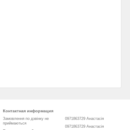
Контактная информация
Замовлення по дзвінку не
0971863729 Анастасія
приймаються
0971863729 Анастасія