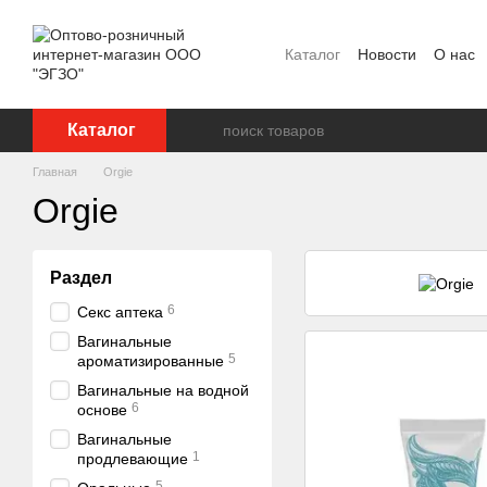
Перейти к основному контенту
Каталог
Новости
О нас
Ползовательское соглаш
Каталог
Главная
Orgie
Orgie
Раздел
6
Секс аптека
Вагинальные
5
ароматизированные
Вагинальные на водной
6
основе
Вагинальные
1
продлевающие
5