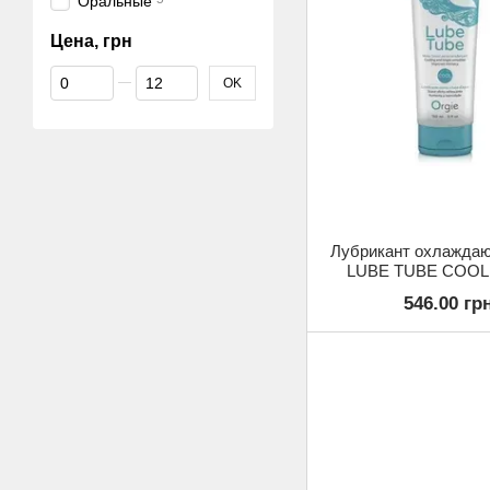
Оральные
Цена, грн
От Цена, грн
До Цена, грн
OK
Лубрикант охлаждаю
LUBE TUBE COOL,
546.00 гр