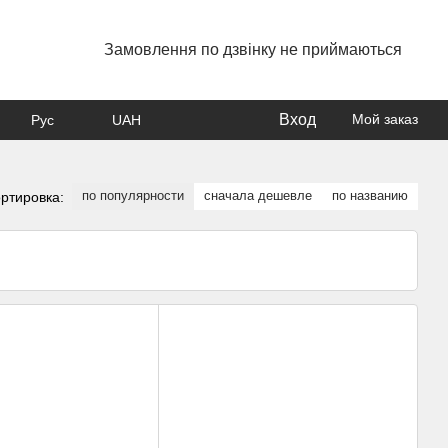
Замовлення по дзвінку не приймаються
Вход
Мой заказ
Рус
UAH
по популярности
сначала дешевле
по названию
ртировка: