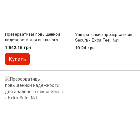
Презервативы повыщенной
Ультратонкие презервативы
надежности для анального
Secura - Extra Feel, №1
секса Secura - Extra Safe,
1 642.16 грн
19.24 грн
№100
Купить