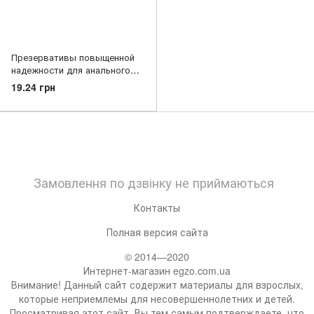
Презервативы повыщенной
надежности для анального
секса Secura - Extra Safe, №1
19.24 грн
Замовлення по дзвінку не приймаються
Контакты
Полная версия сайта
© 2014—2020
Интернет-магазин egzo.com.ua
Внимание! Данный сайт содержит материалы для взрослых,
которые неприемлемы для несовершеннолетних и детей.
Просматривая этот сайт, Вы тем самым подтверждаете, что