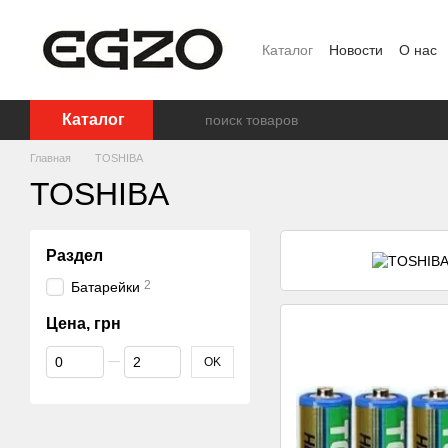
Перейти к основному контенту
Каталог
Новости
О нас
Ползовательское соглаш
Каталог
Главная
TOSHIBA
TOSHIBA
Раздел
2
Батарейки
Цена, грн
От Цена, грн
До Цена, грн
OK