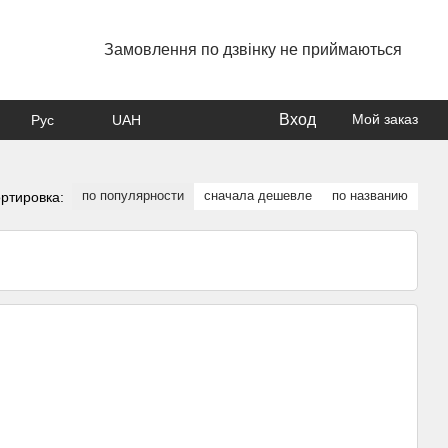
Замовлення по дзвінку не приймаються
Вход
Мой заказ
Рус
UAH
по популярности
сначала дешевле
по названию
ртировка: