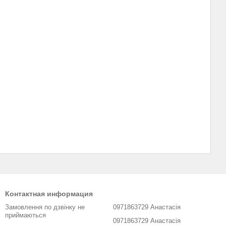
Контактная информация
Замовлення по дзвінку не
0971863729 Анастасія
приймаються
0971863729 Анастасія