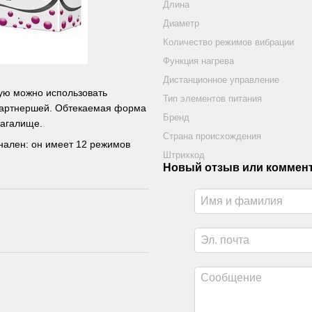
Длина
Диаметр
Количество режимов вибрации
Функция нагрева
Дистанционное управление
рую можно использовать
Тип элементов питания
 партнершей. Обтекаемая форма
Бренд
лагалище.
Страна происхождения
нален: он имеет 12 режимов
Штрихкод
Новый отзыв или коммен