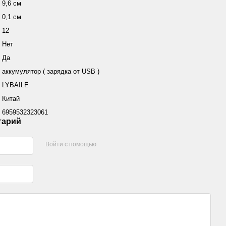
9,6 см
0,1 см
12
Нет
Да
аккумулятор ( зарядка от USB )
LYBAILE
Китай
6959532323061
тарий
Войти с помощью