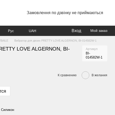
Замовлення по дзвінку не приймаються
Вход
Мой заказ
Рус
UAH
YBAILE
Вибратор для двоих PRETTY LOVE ALGERNON, BI-014582W-1
PRETTY LOVE ALGERNON, BI-
Артикул
BI-
014582W-1
К сравнению
В желания
тся
Силикон