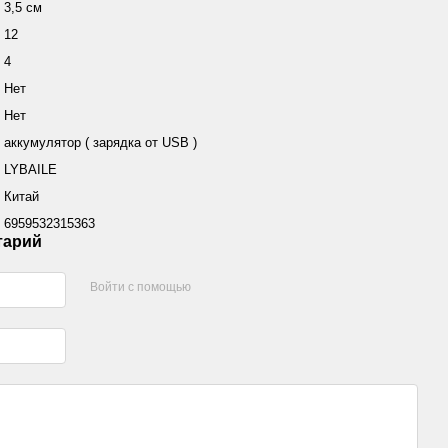
3,5 см
12
4
Нет
Нет
аккумулятор ( зарядка от USB )
LYBAILE
Китай
6959532315363
тарий
Войти с помощью