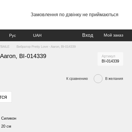
Замовлення по дзвінку не приймаються
Вход
Мой заказ
Рус
UAH
YBAILE
Вибратор Pretty Love - Aaron, BI-014339
 Aaron, BI-014339
Артикул
BI-014339
К сравнению
В желания
тся
Силикон
20 см