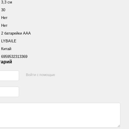
3,3 см
30
Нет
Нет
2 батарейки ААА
LYBAILE
Китай
6959532313369
тарий
Войти с помощью