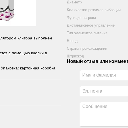
Диаметр
Количество режимов вибрации
Функция нагрева
Дистанционное управление
Тип элементов питания
лятором клитора выполнен
Бренд
Страна происхождения
тся с помощью кнопки в
Штрихкод
Новый отзыв или коммен
Упаковка: картонная коробка.