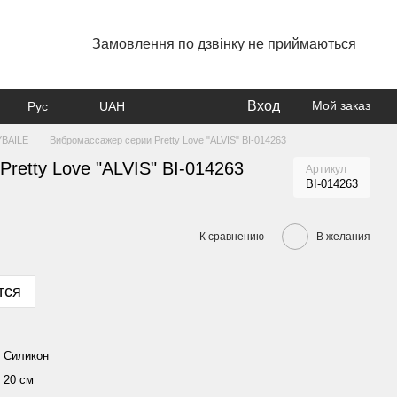
Замовлення по дзвінку не приймаються
Вход
Мой заказ
Рус
UAH
YBAILE
Вибромассажер серии Pretty Love "ALVIS" BI-014263
retty Love "ALVIS" BI-014263
Артикул
BI-014263
К сравнению
В желания
тся
Силикон
20 см