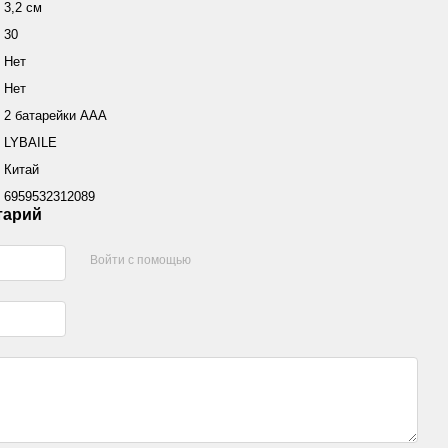
3,2 см
30
Нет
Нет
2 батарейки ААА
LYBAILE
Китай
6959532312089
тарий
Войти с помощью