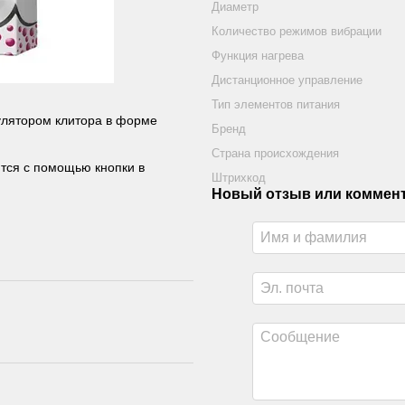
Диаметр
Количество режимов вибрации
Функция нагрева
Дистанционное управление
Тип элементов питания
лятором клитора в форме
Бренд
Страна происхождения
тся с помощью кнопки в
Штрихкод
Новый отзыв или коммен