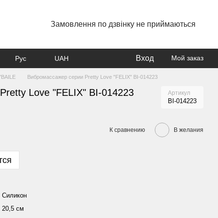
Замовлення по дзвінку не приймаються
Вход
Мой заказ
Рус
UAH
YBAILE
Вибромассажер серии Pretty Love "FELIX" BI-014223
retty Love "FELIX" BI-014223
Артикул
BI-014223
К сравнению
В желания
тся
Силикон
20,5 см